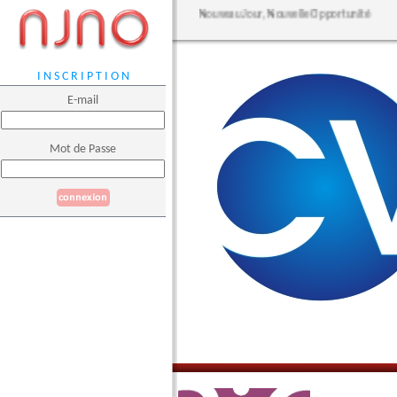
Nouveau Jour, Nouvelle Opportunité
I N S C R I P T I O N
E-mail
Mot de Passe