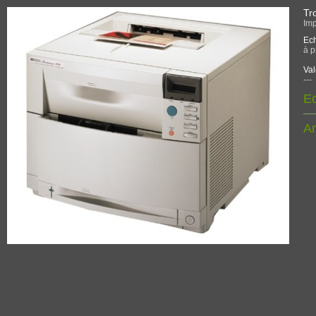
Tr
Imp
Ech
à p
Val
---
Ec
An